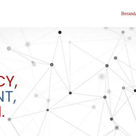
Berand
Y,
T,
.